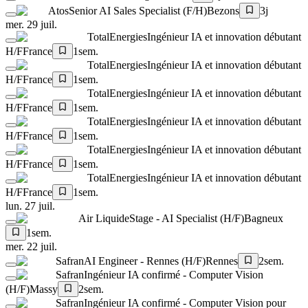
Atos
Senior AI Sales Specialist (F/H)
Bezons
3j
mer. 29 juil.
TotalEnergies
Ingénieur IA et innovation débutant
H/F
France
1sem.
TotalEnergies
Ingénieur IA et innovation débutant
H/F
France
1sem.
TotalEnergies
Ingénieur IA et innovation débutant
H/F
France
1sem.
TotalEnergies
Ingénieur IA et innovation débutant
H/F
France
1sem.
TotalEnergies
Ingénieur IA et innovation débutant
H/F
France
1sem.
TotalEnergies
Ingénieur IA et innovation débutant
H/F
France
1sem.
lun. 27 juil.
Air Liquide
Stage - AI Specialist (H/F)
Bagneux
1sem.
mer. 22 juil.
Safran
AI Engineer - Rennes (H/F)
Rennes
2sem.
Safran
Ingénieur IA confirmé - Computer Vision
(H/F)
Massy
2sem.
Safran
Ingénieur IA confirmé - Computer Vision pour