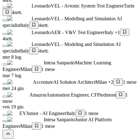
4sett.
Leonardo
VEL - Avionic System Test Engineer
Turin
4sett.
Leonardo
VEL - Modelling and Simulation AI
specialist
Italy
4sett.
Leonardo
AER - V&V Test Engineer
Italy +1
4sett.
Leonardo
VEL - Modeling and Simulation AI
specialist
Italy
4sett.
mer 8 lug
Intesa Sanpaolo
Machine Learning
Engineer
Milan
1 mese
mar 7 lug
Accenture
AI Solution Architect
Milan +2
1 mese
mer 24 giu
Amazon
Automation Engineer, CF
Piedmont
1
mese
ven 19 giu
EY
Junior - AI Engineer
Italy
1 mese
Intesa Sanpaolo
Junior AI Platform
Engineer
Milan
1 mese