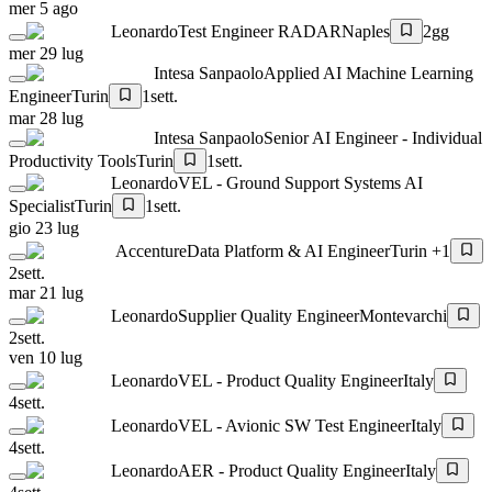
mer 5 ago
Leonardo
Test Engineer RADAR
Naples
2gg
mer 29 lug
Intesa Sanpaolo
Applied AI Machine Learning
Engineer
Turin
1sett.
mar 28 lug
Intesa Sanpaolo
Senior AI Engineer - Individual
Productivity Tools
Turin
1sett.
Leonardo
VEL - Ground Support Systems AI
Specialist
Turin
1sett.
gio 23 lug
Accenture
Data Platform & AI Engineer
Turin +1
2sett.
mar 21 lug
Leonardo
Supplier Quality Engineer
Montevarchi
2sett.
ven 10 lug
Leonardo
VEL - Product Quality Engineer
Italy
4sett.
Leonardo
VEL - Avionic SW Test Engineer
Italy
4sett.
Leonardo
AER - Product Quality Engineer
Italy