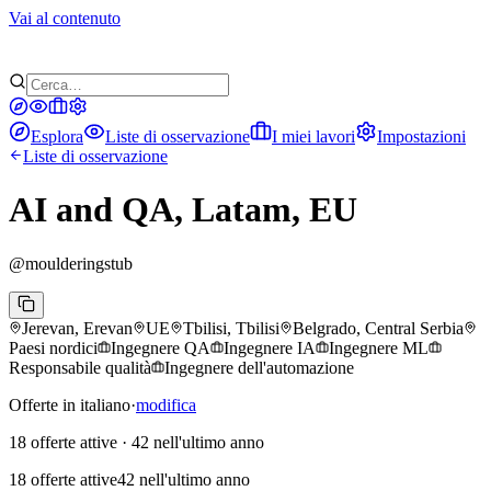
Vai al contenuto
Esplora
Liste di osservazione
I miei lavori
Impostazioni
Liste di osservazione
AI and QA, Latam, EU
@
moulderingstub
Jerevan, Erevan
UE
Tbilisi, Tbilisi
Belgrado, Central Serbia
Paesi nordici
Ingegnere QA
Ingegnere IA
Ingegnere ML
Responsabile qualità
Ingegnere dell'automazione
Offerte in italiano
·
modifica
18 offerte attive
·
42 nell'ultimo anno
18 offerte attive
42 nell'ultimo anno